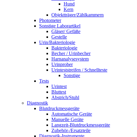
Hund
Kern
Objektträger/Zählkammern
Photometer
Sonstige Laborartikel
Gläser/ Gefäße
Gestelle
Urin/Bakteriologie
Bakteriologie
Becher / Urinbecher
Harnanalysesystem
Urinprober
Urinteststreifen / Schnellteste
Sonstige
Tests
Urintest
Bluttest
Abstrich/Stuhl
Diagnostik
Blutdruckmessgeräte
Automatische Geräte
Manuelle Geräte
Langzeit-Blutdruckmessgeräte
Zubehör-/Ersatzteile
Diagnostik-Instrumente