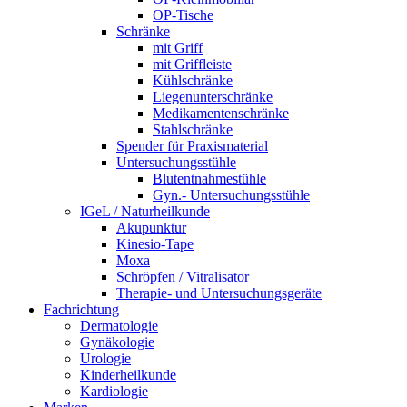
OP-Tische
Schränke
mit Griff
mit Griffleiste
Kühlschränke
Liegenunterschränke
Medikamentenschränke
Stahlschränke
Spender für Praxismaterial
Untersuchungsstühle
Blutentnahmestühle
Gyn.- Untersuchungsstühle
IGeL / Naturheilkunde
Akupunktur
Kinesio-Tape
Moxa
Schröpfen / Vitralisator
Therapie- und Untersuchungsgeräte
Fachrichtung
Dermatologie
Gynäkologie
Urologie
Kinderheilkunde
Kardiologie