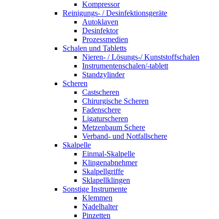
Kompressor
Reinigungs- / Desinfektionsgeräte
Autoklaven
Desinfektor
Prozessmedien
Schalen und Tabletts
Nieren- / Lösungs-/ Kunststoffschalen
Instrumentenschalen/-tablett
Standzylinder
Scheren
Castscheren
Chirurgische Scheren
Fadenschere
Ligaturscheren
Metzenbaum Schere
Verband- und Notfallschere
Skalpelle
Einmal-Skalpelle
Klingenabnehmer
Skalpellgriffe
Sklapellklingen
Sonstige Instrumente
Klemmen
Nadelhalter
Pinzetten