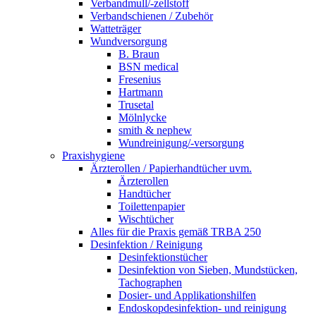
Verbandmull/-zellstoff
Verbandschienen / Zubehör
Watteträger
Wundversorgung
B. Braun
BSN medical
Fresenius
Hartmann
Trusetal
Mölnlycke
smith & nephew
Wundreinigung/-versorgung
Praxishygiene
Ärzterollen / Papierhandtücher uvm.
Ärzterollen
Handtücher
Toilettenpapier
Wischtücher
Alles für die Praxis gemäß TRBA 250
Desinfektion / Reinigung
Desinfektionstücher
Desinfektion von Sieben, Mundstücken,
Tachographen
Dosier- und Applikationshilfen
Endoskopdesinfektion- und reinigung