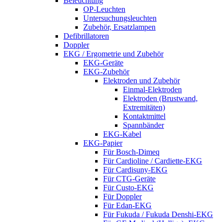
Beleuchtung
OP-Leuchten
Untersuchungsleuchten
Zubehör, Ersatzlampen
Defibrillatoren
Doppler
EKG / Ergometrie und Zubehör
EKG-Geräte
EKG-Zubehör
Elektroden und Zubehör
Einmal-Elektroden
Elektroden (Brustwand,
Extremitäten)
Kontaktmittel
Spannbänder
EKG-Kabel
EKG-Papier
Für Bosch-Dimeq
Für Cardioline / Cardiette-EKG
Für Cardisuny-EKG
Für CTG-Geräte
Für Custo-EKG
Für Doppler
Für Edan-EKG
Für Fukuda / Fukuda Denshi-EKG