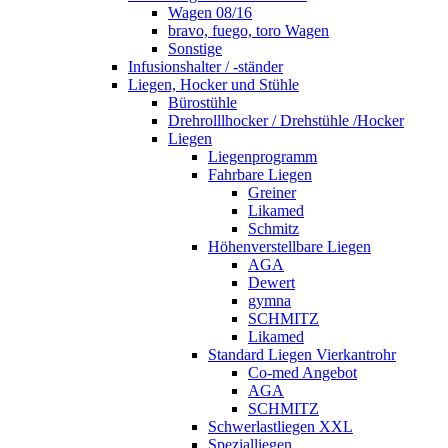
Wagen 08/16
bravo, fuego, toro Wagen
Sonstige
Infusionshalter / -ständer
Liegen, Hocker und Stühle
Bürostühle
Drehrolllhocker / Drehstühle /Hocker
Liegen
Liegenprogramm
Fahrbare Liegen
Greiner
Likamed
Schmitz
Höhenverstellbare Liegen
AGA
Dewert
gymna
SCHMITZ
Likamed
Standard Liegen Vierkantrohr
Co-med Angebot
AGA
SCHMITZ
Schwerlastliegen XXL
Spezialliegen