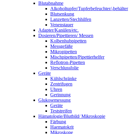
Blutabnahme
Alkoholtupfer/Tupferbefeuchter/-behälter
Blutsenkung
Lanzetten/Stechhilfen
Venenstauer
Adapter/Kanülen/etc.
Dosieren/Pipettieren/ Messen
Kolbenhubpipetten
Messgefäße
Mikropipetten
Mischpipetten/Pipettierhelfer
Reflotron-Pipetten
Verschlussfolie
Geräte
Kühlschränke
Zentrifugen
Uhren
Gerinnung
Glukosemessung
Geräte
Teststreifen
Hämatologie/Blutbild/ Mikroskopie
Färbung
Haematokrit
Mikroskope