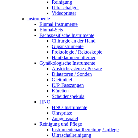
Reinigung
Ultraschallgel
Videoprinter
Instrumente
Einmal-Instrumente
Einmal-Sets
Fachspezifische Instrumente
Chirurgie an der Hand
Gipsinstrumente
Proktologie / Rektoskopie
Hautklammerentferner
Gynäkologische Instrumente
Abstrichsysteme / Pessare
Dilatatoren / Sonden
Gleitmittel
IUP-Fasszangen
Küretten
Scheidenspekula
HNO
HNO-Instrumente
Ohrspritze
Zungenspatel
Reinigung und Pflege
Instrumentenaufbereitung / -pflege
Ultraschallreinigung