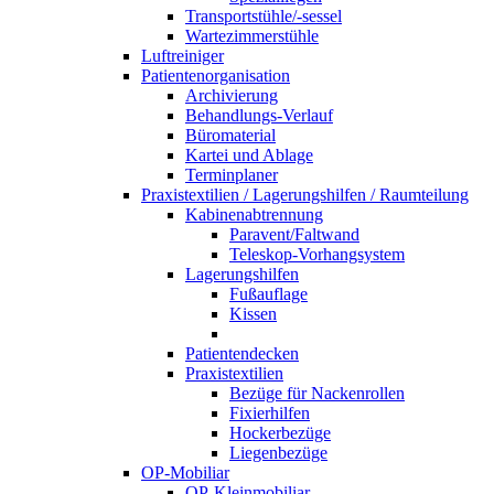
Transportstühle/-sessel
Wartezimmerstühle
Luftreiniger
Patientenorganisation
Archivierung
Behandlungs-Verlauf
Büromaterial
Kartei und Ablage
Terminplaner
Praxistextilien / Lagerungshilfen / Raumteilung
Kabinenabtrennung
Paravent/Faltwand
Teleskop-Vorhangsystem
Lagerungshilfen
Fußauflage
Kissen
Patientendecken
Praxistextilien
Bezüge für Nackenrollen
Fixierhilfen
Hockerbezüge
Liegenbezüge
OP-Mobiliar
OP-Kleinmobiliar