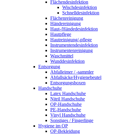
Flächendesinfektion
Wischdesinfektion
Schnelldesinfektion
Flächenreinigung
Händereinigung
Haut-/Händedesinfektion
Hautpflege
Hautreinigung/-pflege
Instrumentendesinfektion
Instrumentenreinigung
Waschmittel
Wunddesinfektion
Entsorgung
Abfalleimer / -sammler
Abfallsäcke/Hygienebeutel
Entsorgungsboxen
Handschuhe
Latex Handschuhe
Nitril Handschuhe
OP-Handschuhe
PE-Handschuhe
Vinyl Handschuhe
Sonstiges / Fingerlinge
Hygiene im OP
OP-Bekleidung