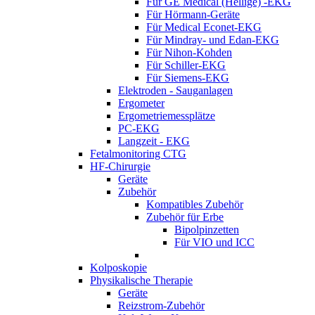
Für GE Medical (Hellige) -EKG
Für Hörmann-Geräte
Für Medical Econet-EKG
Für Mindray- und Edan-EKG
Für Nihon-Kohden
Für Schiller-EKG
Für Siemens-EKG
Elektroden - Sauganlagen
Ergometer
Ergometriemessplätze
PC-EKG
Langzeit - EKG
Fetalmonitoring CTG
HF-Chirurgie
Geräte
Zubehör
Kompatibles Zubehör
Zubehör für Erbe
Bipolpinzetten
Für VIO und ICC
Kolposkopie
Physikalische Therapie
Geräte
Reizstrom-Zubehör