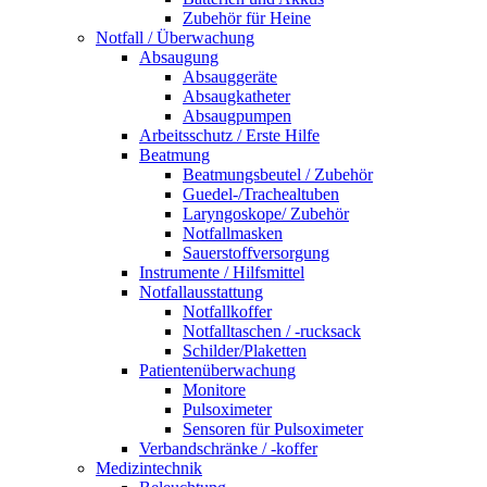
Zubehör für Heine
Notfall / Überwachung
Absaugung
Absauggeräte
Absaugkatheter
Absaugpumpen
Arbeitsschutz / Erste Hilfe
Beatmung
Beatmungsbeutel / Zubehör
Guedel-/Trachealtuben
Laryngoskope/ Zubehör
Notfallmasken
Sauerstoffversorgung
Instrumente / Hilfsmittel
Notfallausstattung
Notfallkoffer
Notfalltaschen / -rucksack
Schilder/Plaketten
Patientenüberwachung
Monitore
Pulsoximeter
Sensoren für Pulsoximeter
Verbandschränke / -koffer
Medizintechnik