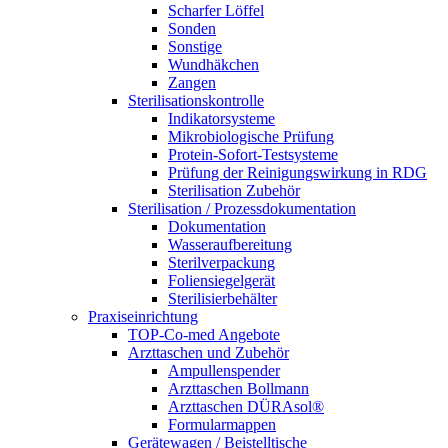
Scharfer Löffel
Sonden
Sonstige
Wundhäkchen
Zangen
Sterilisationskontrolle
Indikatorsysteme
Mikrobiologische Prüfung
Protein-Sofort-Testsysteme
Prüfung der Reinigungswirkung in RDG
Sterilisation Zubehör
Sterilisation / Prozessdokumentation
Dokumentation
Wasseraufbereitung
Sterilverpackung
Foliensiegelgerät
Sterilisierbehälter
Praxiseinrichtung
TOP-Co-med Angebote
Arzttaschen und Zubehör
Ampullenspender
Arzttaschen Bollmann
Arzttaschen DÜRAsol®
Formularmappen
Gerätewagen / Beistelltische