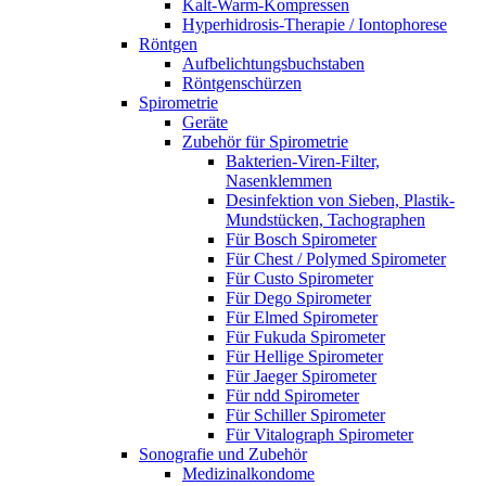
Kalt-Warm-Kompressen
Hyperhidrosis-Therapie / Iontophorese
Röntgen
Aufbelichtungsbuchstaben
Röntgenschürzen
Spirometrie
Geräte
Zubehör für Spirometrie
Bakterien-Viren-Filter,
Nasenklemmen
Desinfektion von Sieben, Plastik-
Mundstücken, Tachographen
Für Bosch Spirometer
Für Chest / Polymed Spirometer
Für Custo Spirometer
Für Dego Spirometer
Für Elmed Spirometer
Für Fukuda Spirometer
Für Hellige Spirometer
Für Jaeger Spirometer
Für ndd Spirometer
Für Schiller Spirometer
Für Vitalograph Spirometer
Sonografie und Zubehör
Medizinalkondome