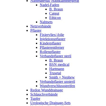
Nahtmaterial/ Hautklammergerät
Nadel-Faden
B. Braun
Catgut
Ethicon
Nahtsets
Netzverbände
Pflaster
Fixiervlies/-folie
Injektionspflaster
Kinderpflaster
Pflasterentferner
Rollenpflaster
Verbandpflaster steril
B. Braun
BSN medical
Hartmann
Trusetal
Smith + Nephew
Verbandpflaster unsteril
Wundverschlussstreifen
Redon Wunddrainage
Schlauchverbände
Tupfer
Urologische Drainage-Sets