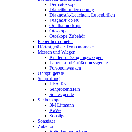
Dermatoskop
Diabetikeruntersuchung
Diagnostik-Leuchten, Lupenbrillen
Diagnostik Sets
Ophthalmoskope
Otoskope
Otoskope-Zubehör
Fieberthermometer
Hörtestgeräte / Tympanometer
Messen und Wiegen
Kinder- u. Säuglingswaagen
Längen-und Größenmessgeräte
Personenwaagen
Ohrspülgeräte
Sehprüfung
LEA Test
Sehprobentafeln
Sehtestgeräte
Stethoskope
3M Littmann
KaWe
Sonstige
Sonstiges
Zubehör
Batterien und Akkus