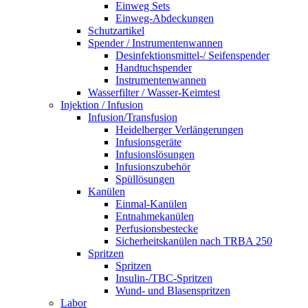
Einweg Sets
Einweg-Abdeckungen
Schutzartikel
Spender / Instrumentenwannen
Desinfektionsmittel-/ Seifenspender
Handtuchspender
Instrumentenwannen
Wasserfilter / Wasser-Keimtest
Injektion / Infusion
Infusion/Transfusion
Heidelberger Verlängerungen
Infusionsgeräte
Infusionslösungen
Infusionszubehör
Spüllösungen
Kanülen
Einmal-Kanülen
Entnahmekanülen
Perfusionsbestecke
Sicherheitskanülen nach TRBA 250
Spritzen
Spritzen
Insulin-/TBC-Spritzen
Wund- und Blasenspritzen
Labor