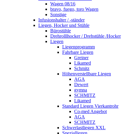
Wagen 08/16
bravo, fuego, toro Wagen
Sonstige
Infusionshalter / -ständer
Liegen, Hocker und Stühle
Bürostühle
Drehrolllhocker / Drehstühle /Hocker
Liegen
Liegenprogramm
Fahrbare Liegen
Greiner
Likamed
Schmitz
Höhenverstellbare Liegen
AGA
Dewert
gymna
SCHMITZ
Likamed
Standard Liegen Vierkantrohr
Co-med Angebot
AGA
SCHMITZ
Schwerlastliegen XXL
Spezialliegen