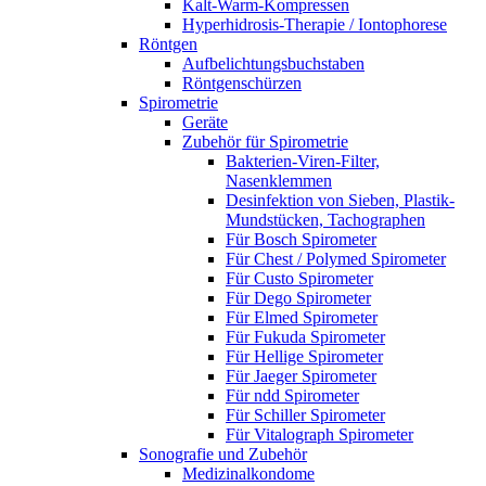
Kalt-Warm-Kompressen
Hyperhidrosis-Therapie / Iontophorese
Röntgen
Aufbelichtungsbuchstaben
Röntgenschürzen
Spirometrie
Geräte
Zubehör für Spirometrie
Bakterien-Viren-Filter,
Nasenklemmen
Desinfektion von Sieben, Plastik-
Mundstücken, Tachographen
Für Bosch Spirometer
Für Chest / Polymed Spirometer
Für Custo Spirometer
Für Dego Spirometer
Für Elmed Spirometer
Für Fukuda Spirometer
Für Hellige Spirometer
Für Jaeger Spirometer
Für ndd Spirometer
Für Schiller Spirometer
Für Vitalograph Spirometer
Sonografie und Zubehör
Medizinalkondome