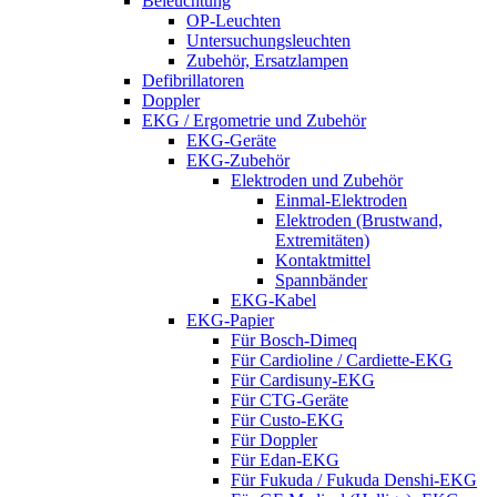
Beleuchtung
OP-Leuchten
Untersuchungsleuchten
Zubehör, Ersatzlampen
Defibrillatoren
Doppler
EKG / Ergometrie und Zubehör
EKG-Geräte
EKG-Zubehör
Elektroden und Zubehör
Einmal-Elektroden
Elektroden (Brustwand,
Extremitäten)
Kontaktmittel
Spannbänder
EKG-Kabel
EKG-Papier
Für Bosch-Dimeq
Für Cardioline / Cardiette-EKG
Für Cardisuny-EKG
Für CTG-Geräte
Für Custo-EKG
Für Doppler
Für Edan-EKG
Für Fukuda / Fukuda Denshi-EKG