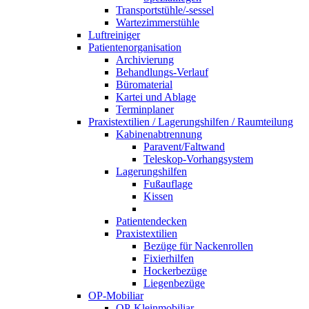
Transportstühle/-sessel
Wartezimmerstühle
Luftreiniger
Patientenorganisation
Archivierung
Behandlungs-Verlauf
Büromaterial
Kartei und Ablage
Terminplaner
Praxistextilien / Lagerungshilfen / Raumteilung
Kabinenabtrennung
Paravent/Faltwand
Teleskop-Vorhangsystem
Lagerungshilfen
Fußauflage
Kissen
Patientendecken
Praxistextilien
Bezüge für Nackenrollen
Fixierhilfen
Hockerbezüge
Liegenbezüge
OP-Mobiliar
OP-Kleinmobiliar