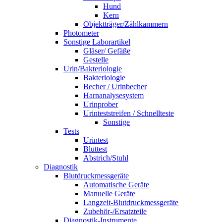
Hund
Kern
Objektträger/Zählkammern
Photometer
Sonstige Laborartikel
Gläser/ Gefäße
Gestelle
Urin/Bakteriologie
Bakteriologie
Becher / Urinbecher
Harnanalysesystem
Urinprober
Urinteststreifen / Schnellteste
Sonstige
Tests
Urintest
Bluttest
Abstrich/Stuhl
Diagnostik
Blutdruckmessgeräte
Automatische Geräte
Manuelle Geräte
Langzeit-Blutdruckmessgeräte
Zubehör-/Ersatzteile
Diagnostik-Instrumente