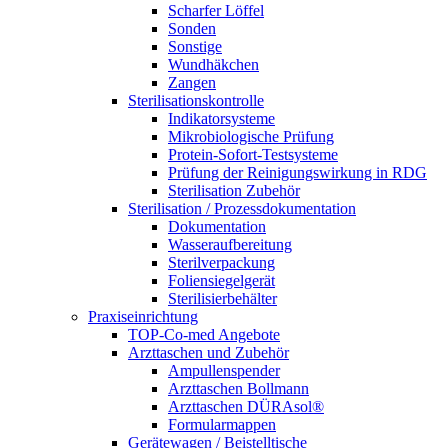
Scharfer Löffel
Sonden
Sonstige
Wundhäkchen
Zangen
Sterilisationskontrolle
Indikatorsysteme
Mikrobiologische Prüfung
Protein-Sofort-Testsysteme
Prüfung der Reinigungswirkung in RDG
Sterilisation Zubehör
Sterilisation / Prozessdokumentation
Dokumentation
Wasseraufbereitung
Sterilverpackung
Foliensiegelgerät
Sterilisierbehälter
Praxiseinrichtung
TOP-Co-med Angebote
Arzttaschen und Zubehör
Ampullenspender
Arzttaschen Bollmann
Arzttaschen DÜRAsol®
Formularmappen
Gerätewagen / Beistelltische