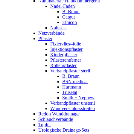
Nahtmaterial/ Hautklammergerät
Nadel-Faden
B. Braun
Catgut
Ethicon
Nahtsets
Netzverbände
Pflaster
Fixiervlies/-folie
Injektionspflaster
Kinderpflaster
Pflasterentferner
Rollenpflaster
Verbandpflaster steril
B. Braun
BSN medical
Hartmann
Trusetal
Smith + Nephew
Verbandpflaster unsteril
Wundverschlussstreifen
Redon Wunddrainage
Schlauchverbände
Tupfer
Urologische Drainage-Sets