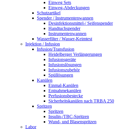
Einweg Sets
Einweg-Abdeckungen
Schutzartikel
Spender / Instrumentenwannen
Desinfektionsmittel-/ Seifenspender
Handtuchspender
Instrumentenwannen
Wasserfilter / Wasser-Keimtest
Injektion / Infusion
Infusion/Transfusion
Heidelberger Verlängerungen
Infusionsgeräte
Infusionslösungen
Infusionszubehör
Spüllösungen
Kanülen
Einmal-Kanülen
Entnahmekanülen
Perfusionsbestecke
Sicherheitskanülen nach TRBA 250
Spritzen
Spritzen
Insulin-/TBC-Spritzen
Wund- und Blasenspritzen
Labor