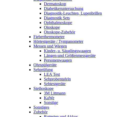
Dermatoskop
Diabetikeruntersuchung
Diagnostik-Leuchten, Lupenbrillen
Diagnostik Sets
Ophthalmoskope
Otoskope
Otoskope-Zubehör
Fieberthermometer
Hörtestgeräte / Tympanometer
Messen und Wiegen
Kinder- u. Säuglingswaagen
Längen-und Größenmessgeräte
Personenwaagen
Ohrspülgeräte
Sehprüfung
LEA Test
Sehprobentafeln
Sehtestgeräte
Stethoskope
3M Littmann
KaWe
Sonstige
Sonstiges
Zubehör
Batterien und Akkus