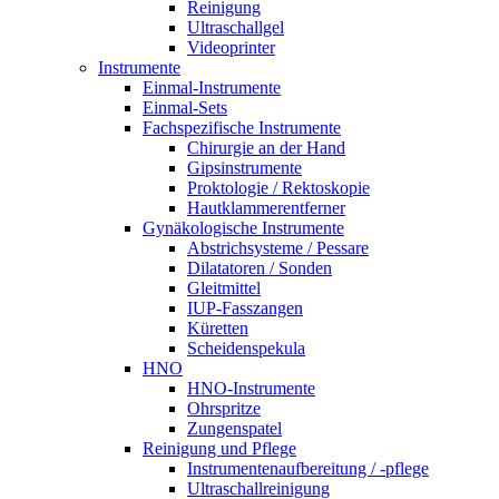
Reinigung
Ultraschallgel
Videoprinter
Instrumente
Einmal-Instrumente
Einmal-Sets
Fachspezifische Instrumente
Chirurgie an der Hand
Gipsinstrumente
Proktologie / Rektoskopie
Hautklammerentferner
Gynäkologische Instrumente
Abstrichsysteme / Pessare
Dilatatoren / Sonden
Gleitmittel
IUP-Fasszangen
Küretten
Scheidenspekula
HNO
HNO-Instrumente
Ohrspritze
Zungenspatel
Reinigung und Pflege
Instrumentenaufbereitung / -pflege
Ultraschallreinigung