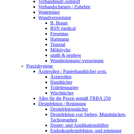
Verbandmull/-zellstoff
Verbandschienen / Zubehör
Watteträger
Wundversorgung
B. Braun
BSN medical
Fresenius
Hartmann
Trusetal
Mölnlycke
smith & nephew
Wundreinigung/-versorgung
Praxishygiene
Ärzterollen / Papierhandtücher uvm.
Ärzterollen
Handtücher
Toilettenpapier
Wischtücher
Alles für die Praxis gemäß TRBA 250
Desinfektion / Reinigung
Desinfektionstücher
Desinfektion von Sieben, Mundstücken,
Tachographen
Dosier- und Applikationshilfen
Endoskopdesinfektion- und reinigung