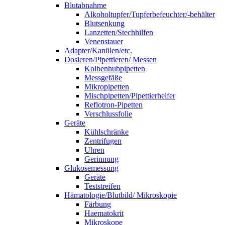
Blutabnahme
Alkoholtupfer/Tupferbefeuchter/-behälter
Blutsenkung
Lanzetten/Stechhilfen
Venenstauer
Adapter/Kanülen/etc.
Dosieren/Pipettieren/ Messen
Kolbenhubpipetten
Messgefäße
Mikropipetten
Mischpipetten/Pipettierhelfer
Reflotron-Pipetten
Verschlussfolie
Geräte
Kühlschränke
Zentrifugen
Uhren
Gerinnung
Glukosemessung
Geräte
Teststreifen
Hämatologie/Blutbild/ Mikroskopie
Färbung
Haematokrit
Mikroskope