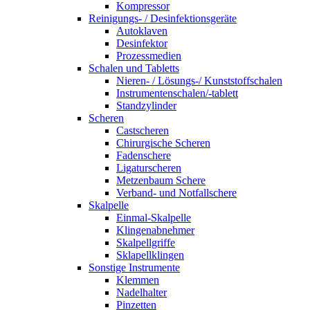
Kompressor
Reinigungs- / Desinfektionsgeräte
Autoklaven
Desinfektor
Prozessmedien
Schalen und Tabletts
Nieren- / Lösungs-/ Kunststoffschalen
Instrumentenschalen/-tablett
Standzylinder
Scheren
Castscheren
Chirurgische Scheren
Fadenschere
Ligaturscheren
Metzenbaum Schere
Verband- und Notfallschere
Skalpelle
Einmal-Skalpelle
Klingenabnehmer
Skalpellgriffe
Sklapellklingen
Sonstige Instrumente
Klemmen
Nadelhalter
Pinzetten