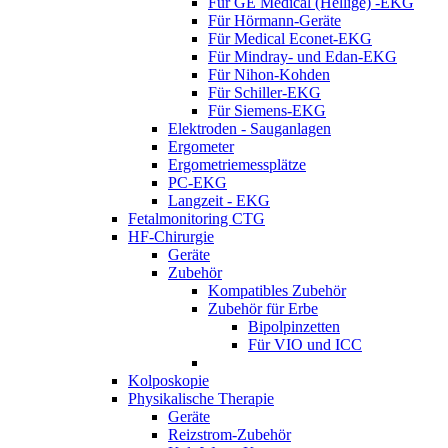
Für GE Medical (Hellige) -EKG
Für Hörmann-Geräte
Für Medical Econet-EKG
Für Mindray- und Edan-EKG
Für Nihon-Kohden
Für Schiller-EKG
Für Siemens-EKG
Elektroden - Sauganlagen
Ergometer
Ergometriemessplätze
PC-EKG
Langzeit - EKG
Fetalmonitoring CTG
HF-Chirurgie
Geräte
Zubehör
Kompatibles Zubehör
Zubehör für Erbe
Bipolpinzetten
Für VIO und ICC
Kolposkopie
Physikalische Therapie
Geräte
Reizstrom-Zubehör