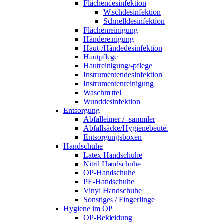
Flächendesinfektion
Wischdesinfektion
Schnelldesinfektion
Flächenreinigung
Händereinigung
Haut-/Händedesinfektion
Hautpflege
Hautreinigung/-pflege
Instrumentendesinfektion
Instrumentenreinigung
Waschmittel
Wunddesinfektion
Entsorgung
Abfalleimer / -sammler
Abfallsäcke/Hygienebeutel
Entsorgungsboxen
Handschuhe
Latex Handschuhe
Nitril Handschuhe
OP-Handschuhe
PE-Handschuhe
Vinyl Handschuhe
Sonstiges / Fingerlinge
Hygiene im OP
OP-Bekleidung