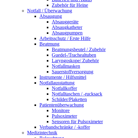
Zubehör für Heine
Notfall / Überwachung
Absaugung
Absauggeräte
Absaugkatheter
Absaugpumpen
Arbeitsschutz / Erste Hilfe
Beatmung
Beatmungsbeutel / Zubehör
Guedel-/Trachealtuben
Laryngoskope/ Zubehör
Notfallmasken
Sauerstoffversorgung
Instrumente / Hilfsmittel
Notfallausstattung
Notfallkoffer
Notfalltaschen / -rucksack
Schilder/Plaketten
Patientenüberwachung
Monitore
Pulsoximeter
Sensoren für Pulsoximeter
Verbandschränke / -koffer
Medizintechnik