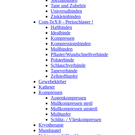
Spezialbinden
Tape und Zubehör
Universalbinden
Zinkleimbinden
Com-TeX® - Preisschlager !
Haftbinden
Idealbinde
Kompressen
Kompressionsbinden
Mullbinden
Pflaster/Wundschnellverbände
Polsterbinde
Schlauchverbände
Tapeverbände
Zellstofftupfer
Gewebekleber
Katheter
Kompressen
Augenkompressen
Mullkompressen steril
Mullkompressen unsteril
Mulltupfer
Schlitz- / Vlieskompressen
Kryotherapie
Mundspatel