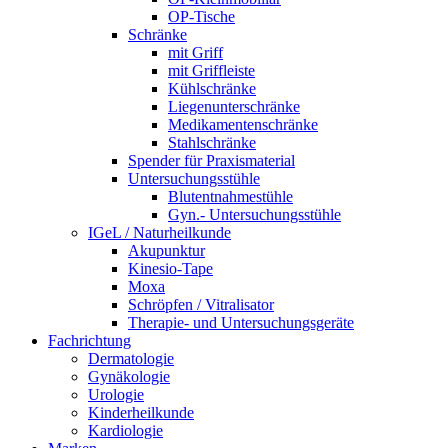
OP-Tische
Schränke
mit Griff
mit Griffleiste
Kühlschränke
Liegenunterschränke
Medikamentenschränke
Stahlschränke
Spender für Praxismaterial
Untersuchungsstühle
Blutentnahmestühle
Gyn.- Untersuchungsstühle
IGeL / Naturheilkunde
Akupunktur
Kinesio-Tape
Moxa
Schröpfen / Vitralisator
Therapie- und Untersuchungsgeräte
Fachrichtung
Dermatologie
Gynäkologie
Urologie
Kinderheilkunde
Kardiologie