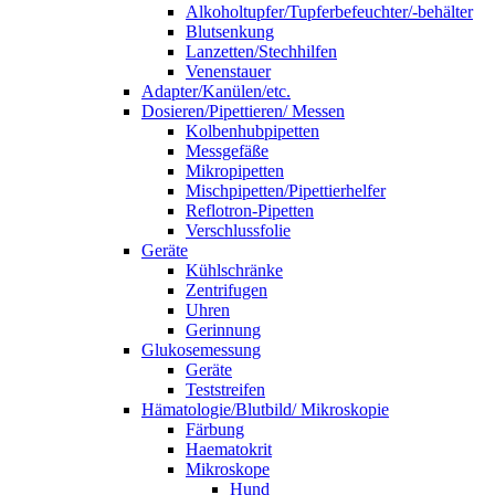
Alkoholtupfer/Tupferbefeuchter/-behälter
Blutsenkung
Lanzetten/Stechhilfen
Venenstauer
Adapter/Kanülen/etc.
Dosieren/Pipettieren/ Messen
Kolbenhubpipetten
Messgefäße
Mikropipetten
Mischpipetten/Pipettierhelfer
Reflotron-Pipetten
Verschlussfolie
Geräte
Kühlschränke
Zentrifugen
Uhren
Gerinnung
Glukosemessung
Geräte
Teststreifen
Hämatologie/Blutbild/ Mikroskopie
Färbung
Haematokrit
Mikroskope
Hund