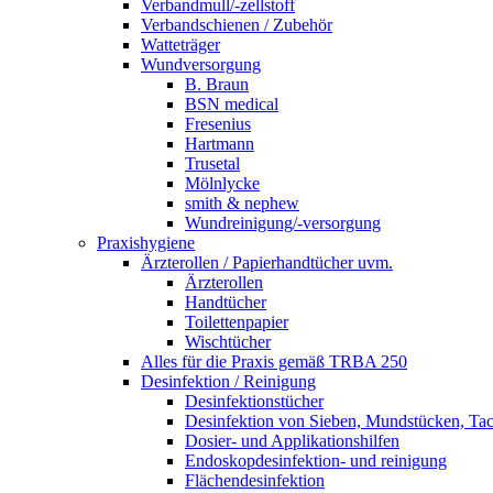
Verbandmull/-zellstoff
Verbandschienen / Zubehör
Watteträger
Wundversorgung
B. Braun
BSN medical
Fresenius
Hartmann
Trusetal
Mölnlycke
smith & nephew
Wundreinigung/-versorgung
Praxishygiene
Ärzterollen / Papierhandtücher uvm.
Ärzterollen
Handtücher
Toilettenpapier
Wischtücher
Alles für die Praxis gemäß TRBA 250
Desinfektion / Reinigung
Desinfektionstücher
Desinfektion von Sieben, Mundstücken, Ta
Dosier- und Applikationshilfen
Endoskopdesinfektion- und reinigung
Flächendesinfektion