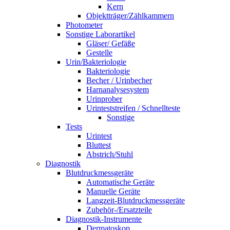
Kern
Objektträger/Zählkammern
Photometer
Sonstige Laborartikel
Gläser/ Gefäße
Gestelle
Urin/Bakteriologie
Bakteriologie
Becher / Urinbecher
Harnanalysesystem
Urinprober
Urinteststreifen / Schnellteste
Sonstige
Tests
Urintest
Bluttest
Abstrich/Stuhl
Diagnostik
Blutdruckmessgeräte
Automatische Geräte
Manuelle Geräte
Langzeit-Blutdruckmessgeräte
Zubehör-/Ersatzteile
Diagnostik-Instrumente
Dermatoskop