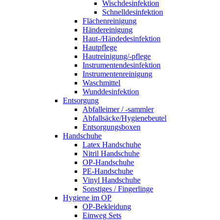
Wischdesinfektion
Schnelldesinfektion
Flächenreinigung
Händereinigung
Haut-/Händedesinfektion
Hautpflege
Hautreinigung/-pflege
Instrumentendesinfektion
Instrumentenreinigung
Waschmittel
Wunddesinfektion
Entsorgung
Abfalleimer / -sammler
Abfallsäcke/Hygienebeutel
Entsorgungsboxen
Handschuhe
Latex Handschuhe
Nitril Handschuhe
OP-Handschuhe
PE-Handschuhe
Vinyl Handschuhe
Sonstiges / Fingerlinge
Hygiene im OP
OP-Bekleidung
Einweg Sets