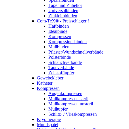
Spezialbinden
Tape und Zubehör
Universalbinden
Zinkleimbinden
Com-TeX® - Preisschlager !
Haftbinden
Idealbinde
Kompressen
Kompressionsbinden
Mullbinden
Pflaster/Wundschnellverbände
Polsterbinde
Schlauchverbände
Tapeverbände
Zellstofftupfer
Gewebekleber
Katheter
Kompressen
Augenkompressen
Mullkompressen steril
Mullkompressen unsteril
Mulltupfer
Schlitz- / Vlieskompressen
Kryotherapie
Mundspatel