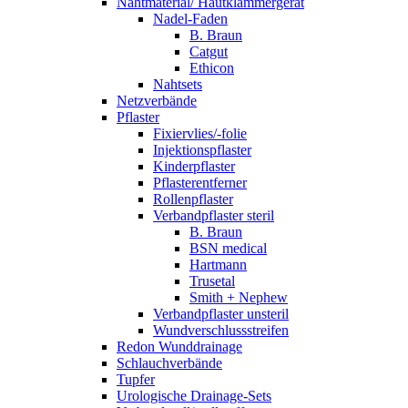
Nahtmaterial/ Hautklammergerät
Nadel-Faden
B. Braun
Catgut
Ethicon
Nahtsets
Netzverbände
Pflaster
Fixiervlies/-folie
Injektionspflaster
Kinderpflaster
Pflasterentferner
Rollenpflaster
Verbandpflaster steril
B. Braun
BSN medical
Hartmann
Trusetal
Smith + Nephew
Verbandpflaster unsteril
Wundverschlussstreifen
Redon Wunddrainage
Schlauchverbände
Tupfer
Urologische Drainage-Sets