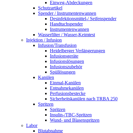
Einweg-Abdeckungen
Schutzartikel
Spender / Instrumentenwannen
Desinfektionsmittel-/ Seifenspender
Handtuchspender
Instrumentenwannen
Wasserfilter / Wasser-Keimtest
Injektion / Infusion
Infusion/Transfusion
Heidelberger Verlängerungen
Infusionsgeräte
Infusionslösungen
Infusionszubehör
Spüllösungen
Kanülen
Einmal-Kanülen
Entnahmekanülen
Perfusionsbestecke
Sicherheitskanülen nach TRBA 250
Spritzen
Spritzen
Insulin-/TBC-Spritzen
Wund- und Blasenspritzen
Labor
Blutabnahme