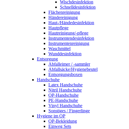
Wischdesinfektion
Schnelldesinfektion
Flächenreinigung
Händereinigung
Haut-/Händedesinfektion
Hautpflege
Hautreinigung/-pflege
Instrumentendesinfektion
Instrumentenreinigung
Waschmittel
Wunddesinfektion
Entsorgung
Abfalleimer / -sammler
Abfallsäcke/Hygienebeutel
Entsorgungsboxen
Handschuhe
Latex Handschuhe
Nitril Handschuhe
OP-Handschuhe
PE-Handschuhe
Vinyl Handschuhe
Sonstiges / Fingerlinge
Hygiene im OP
OP-Bekleidung
Einweg Sets