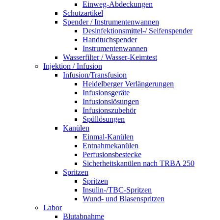
Einweg-Abdeckungen
Schutzartikel
Spender / Instrumentenwannen
Desinfektionsmittel-/ Seifenspender
Handtuchspender
Instrumentenwannen
Wasserfilter / Wasser-Keimtest
Injektion / Infusion
Infusion/Transfusion
Heidelberger Verlängerungen
Infusionsgeräte
Infusionslösungen
Infusionszubehör
Spüllösungen
Kanülen
Einmal-Kanülen
Entnahmekanülen
Perfusionsbestecke
Sicherheitskanülen nach TRBA 250
Spritzen
Spritzen
Insulin-/TBC-Spritzen
Wund- und Blasenspritzen
Labor
Blutabnahme