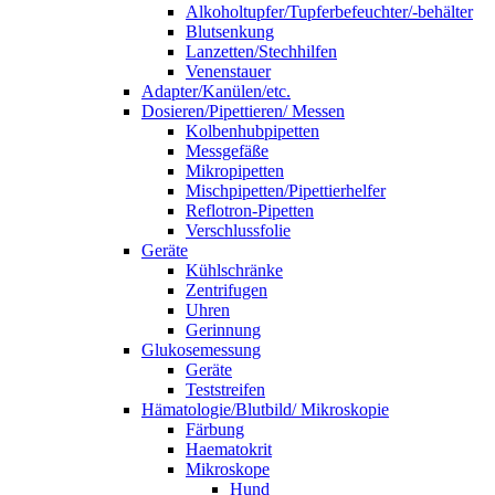
Alkoholtupfer/Tupferbefeuchter/-behälter
Blutsenkung
Lanzetten/Stechhilfen
Venenstauer
Adapter/Kanülen/etc.
Dosieren/Pipettieren/ Messen
Kolbenhubpipetten
Messgefäße
Mikropipetten
Mischpipetten/Pipettierhelfer
Reflotron-Pipetten
Verschlussfolie
Geräte
Kühlschränke
Zentrifugen
Uhren
Gerinnung
Glukosemessung
Geräte
Teststreifen
Hämatologie/Blutbild/ Mikroskopie
Färbung
Haematokrit
Mikroskope
Hund