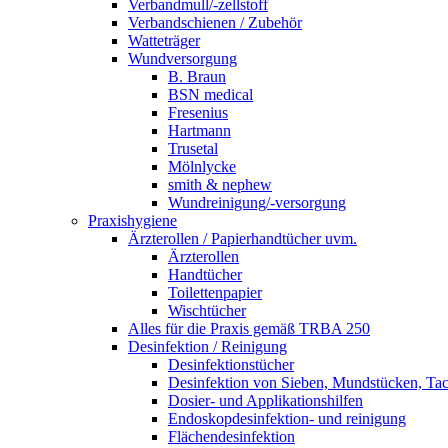
Verbandmull/-zellstoff
Verbandschienen / Zubehör
Watteträger
Wundversorgung
B. Braun
BSN medical
Fresenius
Hartmann
Trusetal
Mölnlycke
smith & nephew
Wundreinigung/-versorgung
Praxishygiene
Ärzterollen / Papierhandtücher uvm.
Ärzterollen
Handtücher
Toilettenpapier
Wischtücher
Alles für die Praxis gemäß TRBA 250
Desinfektion / Reinigung
Desinfektionstücher
Desinfektion von Sieben, Mundstücken, Ta
Dosier- und Applikationshilfen
Endoskopdesinfektion- und reinigung
Flächendesinfektion