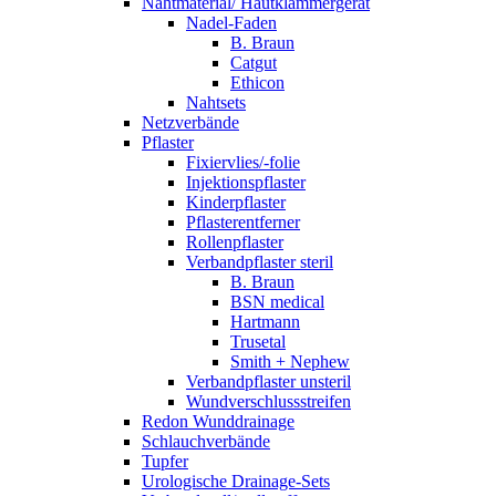
Nahtmaterial/ Hautklammergerät
Nadel-Faden
B. Braun
Catgut
Ethicon
Nahtsets
Netzverbände
Pflaster
Fixiervlies/-folie
Injektionspflaster
Kinderpflaster
Pflasterentferner
Rollenpflaster
Verbandpflaster steril
B. Braun
BSN medical
Hartmann
Trusetal
Smith + Nephew
Verbandpflaster unsteril
Wundverschlussstreifen
Redon Wunddrainage
Schlauchverbände
Tupfer
Urologische Drainage-Sets