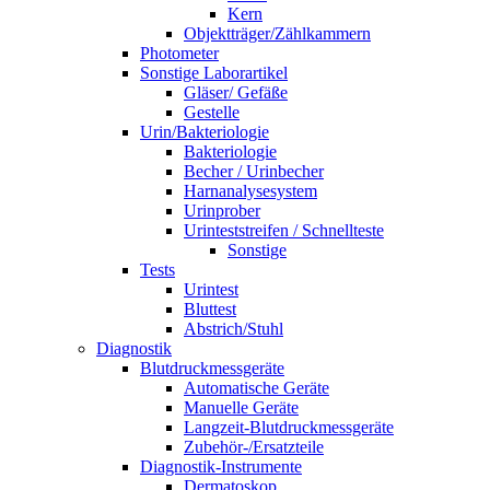
Kern
Objektträger/Zählkammern
Photometer
Sonstige Laborartikel
Gläser/ Gefäße
Gestelle
Urin/Bakteriologie
Bakteriologie
Becher / Urinbecher
Harnanalysesystem
Urinprober
Urinteststreifen / Schnellteste
Sonstige
Tests
Urintest
Bluttest
Abstrich/Stuhl
Diagnostik
Blutdruckmessgeräte
Automatische Geräte
Manuelle Geräte
Langzeit-Blutdruckmessgeräte
Zubehör-/Ersatzteile
Diagnostik-Instrumente
Dermatoskop