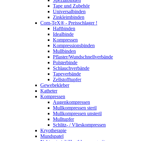
Spezialbinden
Tape und Zubehör
Universalbinden
Zinkleimbinden
Com-TeX® - Preisschlager !
Haftbinden
Idealbinde
Kompressen
Kompressionsbinden
Mullbinden
Pflaster/Wundschnellverbände
Polsterbinde
Schlauchverbände
Tapeverbände
Zellstofftupfer
Gewebekleber
Katheter
Kompressen
Augenkompressen
Mullkompressen steril
Mullkompressen unsteril
Mulltupfer
Schlitz- / Vlieskompressen
Kryotherapie
Mundspatel